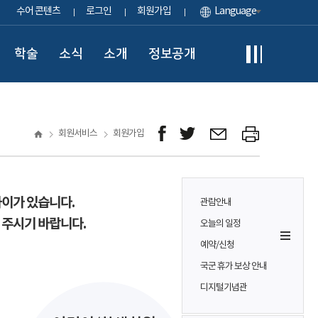
수어 콘텐츠
로그인
회원가입
Language
학술
소식
소개
정보공개
회원서비스
회원가입
차이가 있습니다.
관람안내
 주시기 바랍니다.
오늘의 일정
예약/신청
국군 휴가 보상 안내
디지털기념관