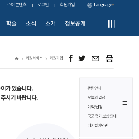
수어 콘텐츠
로그인
회원가입
Language
학술
소식
소개
정보공개
회원서비스
회원가입
차이가 있습니다.
관람안내
 주시기 바랍니다.
오늘의 일정
예약/신청
국군 휴가 보상 안내
디지털기념관