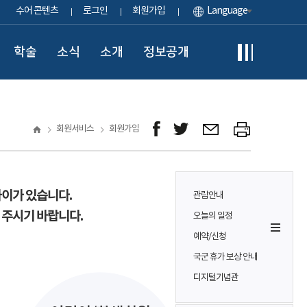
수어 콘텐츠
로그인
회원가입
Language
학술
소식
소개
정보공개
회원서비스
회원가입
차이가 있습니다.
관람안내
 주시기 바랍니다.
오늘의 일정
예약/신청
국군 휴가 보상 안내
디지털기념관