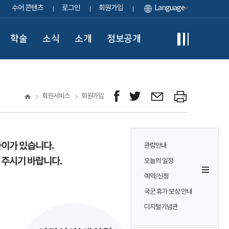
수어 콘텐츠
로그인
회원가입
Language
학술
소식
소개
정보공개
회원서비스
회원가입
차이가 있습니다.
관람안내
 주시기 바랍니다.
오늘의 일정
예약/신청
국군 휴가 보상 안내
디지털기념관