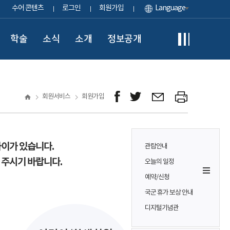
수어 콘텐츠
로그인
회원가입
Language
학술
소식
소개
정보공개
회원서비스
회원가입
차이가 있습니다.
관람안내
 주시기 바랍니다.
오늘의 일정
예약/신청
국군 휴가 보상 안내
디지털기념관