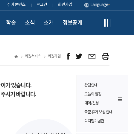
수어 콘텐츠
로그인
회원가입
Language
학술
소식
소개
정보공개
회원서비스
회원가입
차이가 있습니다.
관람안내
 주시기 바랍니다.
오늘의 일정
예약/신청
국군 휴가 보상 안내
디지털기념관