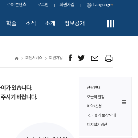
수어 콘텐츠
로그인
회원가입
Language
학술
소식
소개
정보공개
회원서비스
회원가입
차이가 있습니다.
관람안내
 주시기 바랍니다.
오늘의 일정
예약/신청
국군 휴가 보상 안내
디지털기념관