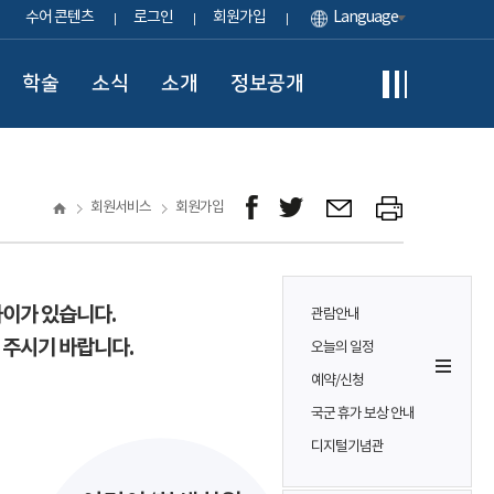
수어 콘텐츠
로그인
회원가입
Language
학술
소식
소개
정보공개
회원서비스
회원가입
차이가 있습니다.
관람안내
 주시기 바랍니다.
오늘의 일정
예약/신청
국군 휴가 보상 안내
디지털기념관