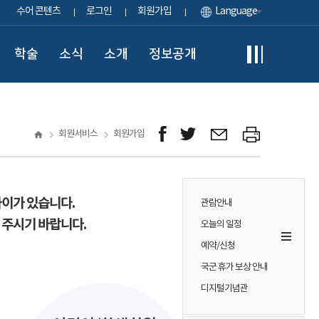
수어 콘텐츠
로그인
회원가입
Language
학술
소식
소개
정보공개
회원서비스
회원가입
차이가 있습니다.
관람안내
 주시기 바랍니다.
오늘의 일정
예약/신청
국군 휴가 보상 안내
디지털기념관