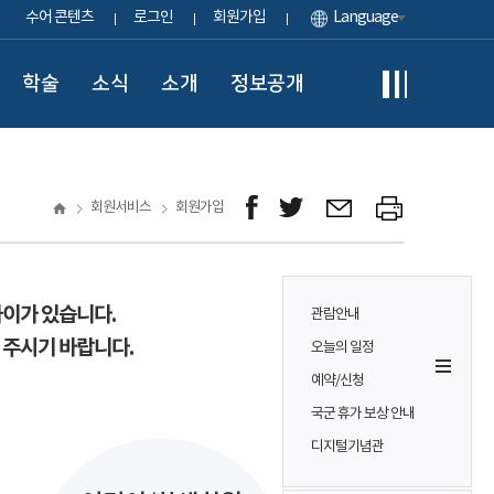
수어 콘텐츠
로그인
회원가입
Language
학술
소식
소개
정보공개
회원서비스
회원가입
차이가 있습니다.
관람안내
 주시기 바랍니다.
오늘의 일정
예약/신청
국군 휴가 보상 안내
디지털기념관