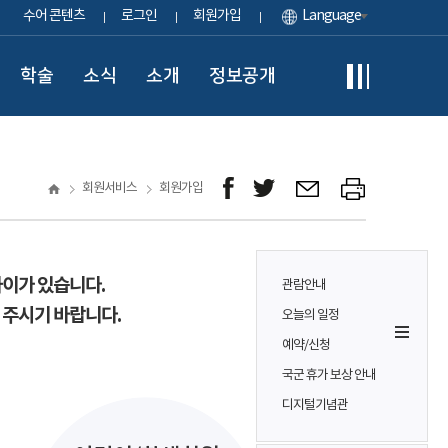
수어 콘텐츠
로그인
회원가입
Language
학술
소식
소개
정보공개
회원서비스
회원가입
차이가 있습니다.
관람안내
 주시기 바랍니다.
오늘의 일정
예약/신청
국군 휴가 보상 안내
디지털기념관