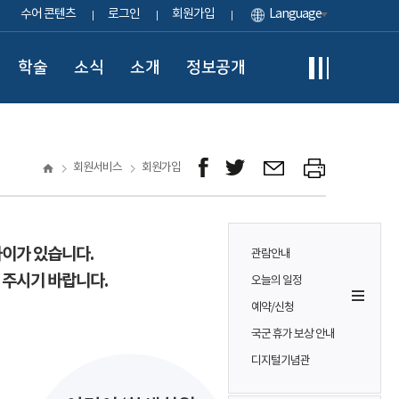
수어 콘텐츠
로그인
회원가입
Language
학술
소식
소개
정보공개
회원서비스
회원가입
차이가 있습니다.
관람안내
 주시기 바랍니다.
오늘의 일정
예약/신청
국군 휴가 보상 안내
디지털기념관