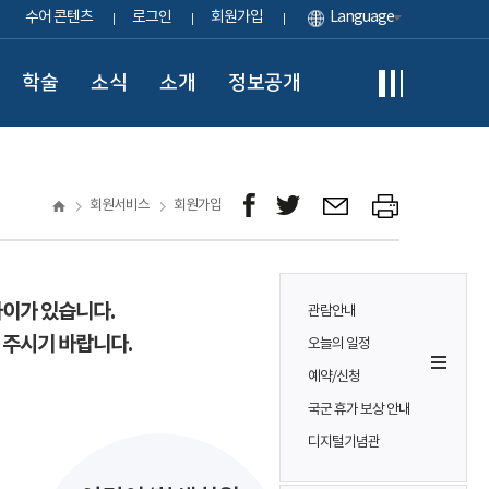
수어 콘텐츠
로그인
회원가입
Language
학술
소식
소개
정보공개
회원서비스
회원가입
차이가 있습니다.
관람안내
 주시기 바랍니다.
오늘의 일정
예약/신청
국군 휴가 보상 안내
디지털기념관