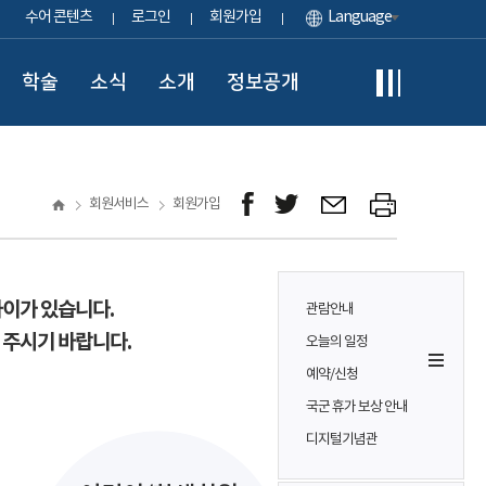
수어 콘텐츠
로그인
회원가입
Language
학술
소식
소개
정보공개
회원서비스
회원가입
차이가 있습니다.
관람안내
 주시기 바랍니다.
오늘의 일정
예약/신청
국군 휴가 보상 안내
디지털기념관