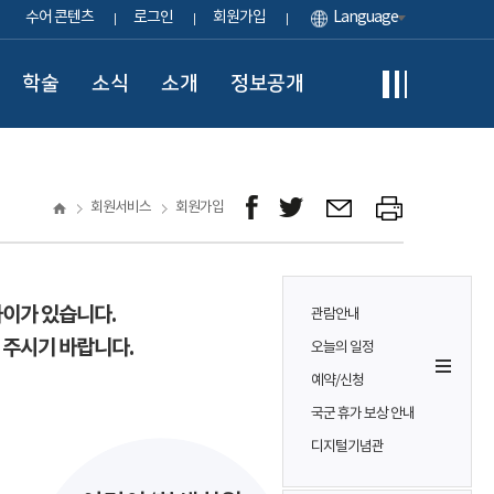
수어 콘텐츠
로그인
회원가입
Language
학술
소식
소개
정보공개
회원서비스
회원가입
차이가 있습니다.
관람안내
 주시기 바랍니다.
오늘의 일정
예약/신청
국군 휴가 보상 안내
디지털기념관