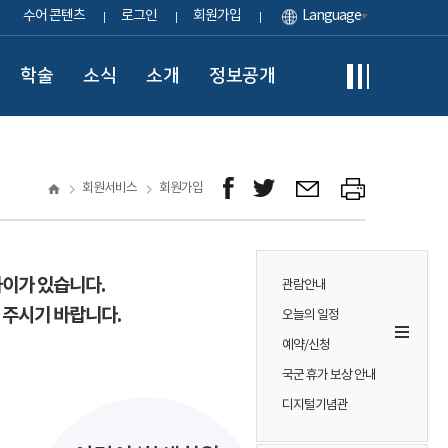
수어 콘텐츠
로그인
회원가입
Language
학술
소식
소개
정보공개
회원서비스
회원가입
차이가 있습니다.
관람안내
 주시기 바랍니다.
오늘의 일정
예약/신청
국군 휴가 보상 안내
디지털기념관