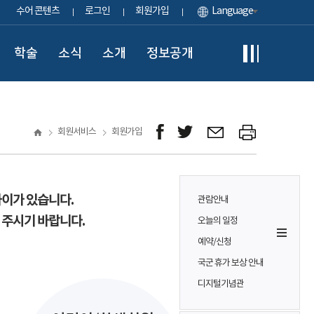
수어 콘텐츠
로그인
회원가입
Language
학술
소식
소개
정보공개
회원서비스
회원가입
차이가 있습니다.
관람안내
 주시기 바랍니다.
오늘의 일정
예약/신청
국군 휴가 보상 안내
디지털기념관