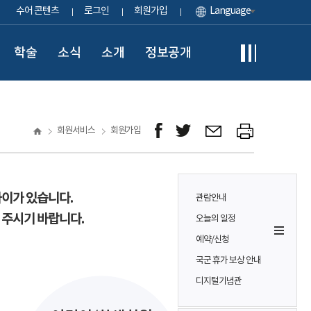
수어 콘텐츠
로그인
회원가입
Language
학술
소식
소개
정보공개
회원서비스
회원가입
차이가 있습니다.
관람안내
 주시기 바랍니다.
오늘의 일정
예약/신청
국군 휴가 보상 안내
디지털기념관