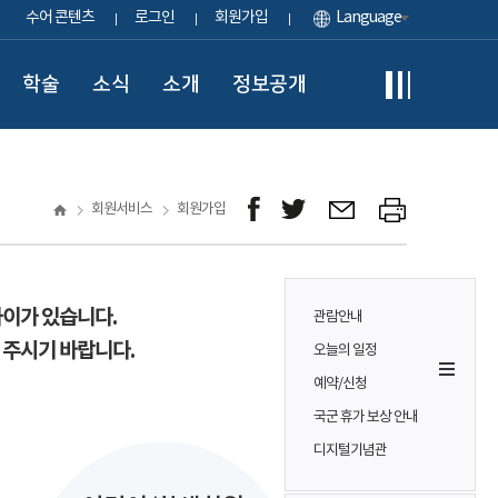
수어 콘텐츠
로그인
회원가입
Language
학술
소식
소개
정보공개
회원서비스
회원가입
차이가 있습니다.
관람안내
 주시기 바랍니다.
오늘의 일정
예약/신청
국군 휴가 보상 안내
디지털기념관