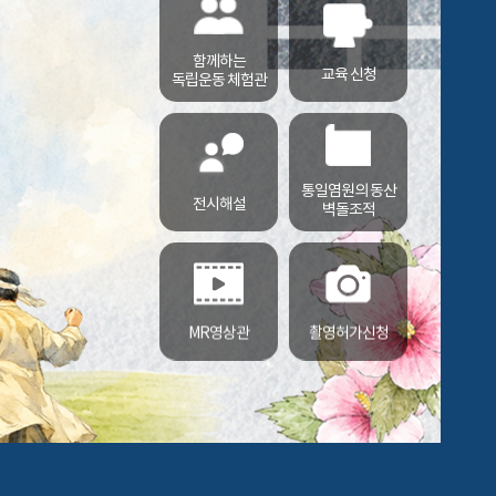
함께하는
교육 신청
독립운동 체험관
통일염원의 동산
전시해설
벽돌조적
MR영상관
촬영허가신청