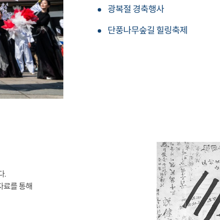
광복절 경축행사
단풍나무숲길 힐링축제
다.
자료를 통해