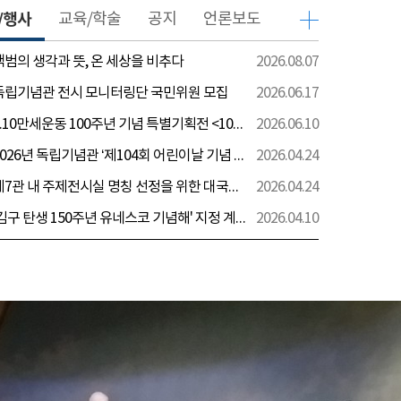
/행사
교육/학술
공지
언론보도
 백범의 생각과 뜻, 온 세상을 비추다
2026.08.07
 독립기념관 전시 모니터링단 국민위원 모집
2026.06.17
[전시] 6.10만세운동 100주년 기념 특별기획전 <100년 전 그날을 보다: 6.10만세운동>
2026.06.10
[행사] 2026년 독립기념관 ‘제104회 어린이날 기념 행사’ 안내
2026.04.24
[전시] 제7관 내 주제전시실 명칭 선정을 위한 대국민 의견 수렴 실시
2026.04.24
[전시] '김구 탄생 150주년 유네스코 기념해' 지정 계기 AI영상 국민공모 개최 안내
2026.04.10