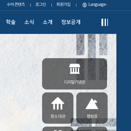
수어 콘텐츠
로그인
회원가입
Language
학술
소식
소개
정보공개
디지털기념관
장소 대관
캠핑장