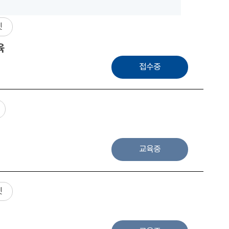
넷
육
접수중
교육중
넷