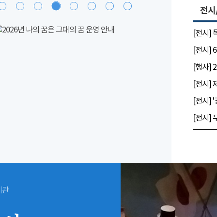
전시
[전시]
시관