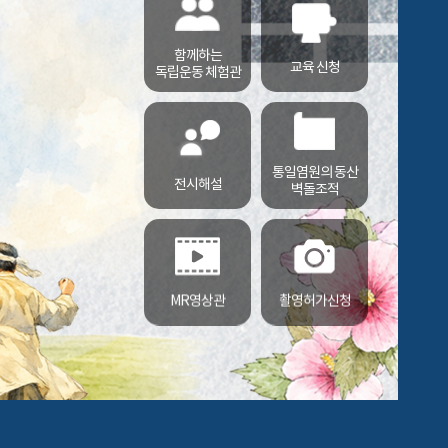
함께하는
교육 신청
독립운동 체험관
통일염원의 동산
전시해설
벽돌조적
MR영상관
촬영허가신청