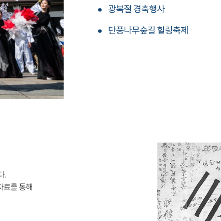
광복절 경축행사
단풍나무숲길 힐링축제
다.
자료를 통해