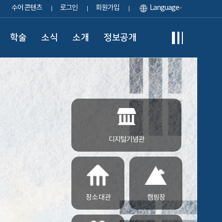
수어 콘텐츠
로그인
회원가입
Language
학술
소식
소개
정보공개
디지털기념관
장소 대관
캠핑장