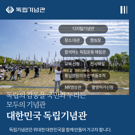
본문 바로가기
디지털기념관
장소 대관
캠핑장
함께하는
독립운동 체험관
교육 신청
전시해설
통일염원의 동산
벽돌조적
MR영상관
촬영허가신청
독립의 감동을 국민과 누리는
모두의 기념관
대한민국 독립기념관
독립기념관은 위대한 대한민국을 함께 만들어 가고자 합니다.