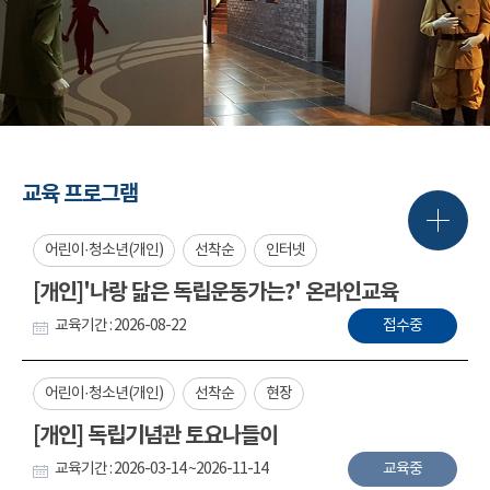
교육 프로그램
어린이·청소년(개인)
선착순
인터넷
[개인]'나랑 닮은 독립운동가는?' 온라인교육
교육기간 : 2026-08-22
접수중
어린이·청소년(개인)
선착순
현장
[개인] 독립기념관 토요나들이
교육기간 : 2026-03-14 ~2026-11-14
교육중