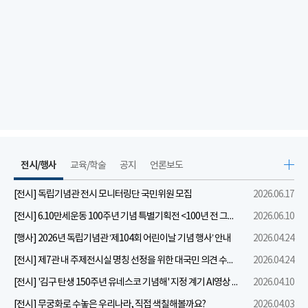
전시/행사
교육/학술
공지
언론보도
[전시] 독립기념관 전시 모니터링단 국민위원 모집
2026.06.17
[전시] 6.10만세운동 100주년 기념 특별기획전 <100년 전 그날을 보다: 6.10만세운동>
2026.06.10
[행사] 2026년 독립기념관 ‘제104회 어린이날 기념 행사’ 안내
2026.04.24
[전시] 제7관 내 주제전시실 명칭 선정을 위한 대국민 의견 수렴 실시
2026.04.24
[전시] '김구 탄생 150주년 유네스코 기념해' 지정 계기 AI영상 국민공모 개최 안내
2026.04.10
[전시] 무궁화로 수놓은 우리나라, 직접 색칠해볼까요?
2026.04.03