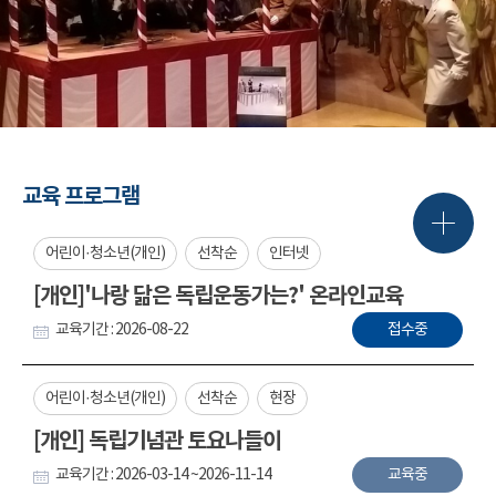
교육 프로그램
어린이·청소년(개인)
선착순
인터넷
[개인]'나랑 닮은 독립운동가는?' 온라인교육
교육기간 : 2026-08-22
접수중
어린이·청소년(개인)
선착순
현장
[개인] 독립기념관 토요나들이
교육기간 : 2026-03-14 ~2026-11-14
교육중