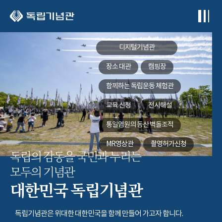
본문 바로가기
디지털기념관
장소 대관
캠핑장
함께하는
독립운동 체험관
교육 신청
전시해설
통일염원의 동산
벽돌조적
MR영상관
촬영허가신청
독립의 감동을 국민과 누리는
모두의 기념관
대한민국 독립기념관
독립기념관은 위대한 대한민국을 함께 만들어 가고자 합니다.