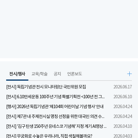
전시/행사
교육/학술
공지
언론보도
[전시] 독립기념관 전시 모니터링단 국민위원 모집
2026.06.17
[전시] 6.10만세운동 100주년 기념 특별기획전 <100년 전 그날을 보다: 6.10만세운동>
2026.06.10
[행사] 2026년 독립기념관 ‘제104회 어린이날 기념 행사’ 안내
2026.04.24
[전시] 제7관 내 주제전시실 명칭 선정을 위한 대국민 의견 수렴 실시
2026.04.24
[전시] '김구 탄생 150주년 유네스코 기념해' 지정 계기 AI영상 국민공모 개최 안내
2026.04.10
[전시] 무궁화로 수놓은 우리나라, 직접 색칠해볼까요?
2026.04.03