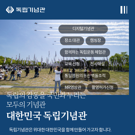
본문 바로가기
디지털기념관
장소 대관
캠핑장
함께하는
독립운동 체험관
교육 신청
전시해설
통일염원의 동산
벽돌조적
MR영상관
촬영허가신청
독립의 감동을 국민과 누리는
모두의 기념관
대한민국 독립기념관
독립기념관은 위대한 대한민국을 함께 만들어 가고자 합니다.