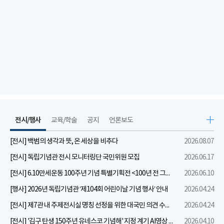
전시/행사
교육/학술
공지
언론보도
[전시] 백범의 생각과 뜻, 온 세상을 비추다
2026.08.07
[전시] 독립기념관 전시 모니터링단 국민위원 모집
2026.06.17
[전시] 6.10만세운동 100주년 기념 특별기획전 <100년 전 그날을 보다: 6.10만세운동>
2026.06.10
[행사] 2026년 독립기념관 ‘제104회 어린이날 기념 행사’ 안내
2026.04.24
[전시] 제7관 내 주제전시실 명칭 선정을 위한 대국민 의견 수렴 실시
2026.04.24
[전시] '김구 탄생 150주년 유네스코 기념해' 지정 계기 AI영상 국민공모 개최 안내
2026.04.10