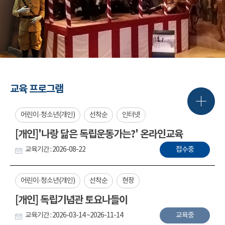
교육 프로그램
어린이·청소년(개인)
선착순
인터넷
[개인]'나랑 닮은 독립운동가는?' 온라인교육
교육기간 : 2026-08-22
접수중
어린이·청소년(개인)
선착순
현장
[개인] 독립기념관 토요나들이
교육기간 : 2026-03-14 ~2026-11-14
교육중