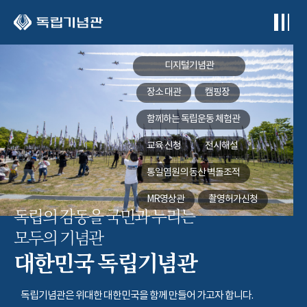
본문 바로가기
디지털기념관
장소 대관
캠핑장
함께하는
독립운동 체험관
교육 신청
전시해설
통일염원의 동산
벽돌조적
MR영상관
촬영허가신청
독립의 감동을 국민과 누리는
모두의 기념관
대한민국 독립기념관
독립기념관은 위대한 대한민국을 함께 만들어 가고자 합니다.