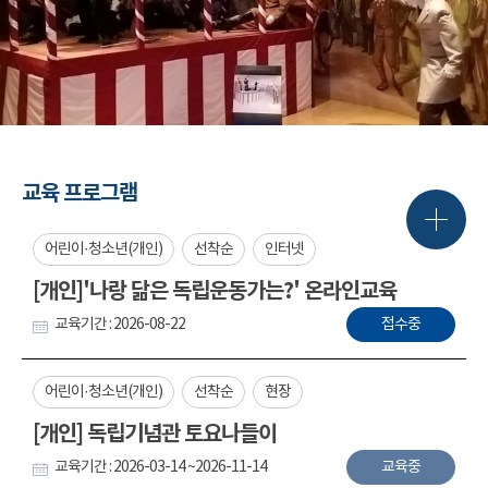
교육 프로그램
어린이·청소년(개인)
선착순
인터넷
[개인]'나랑 닮은 독립운동가는?' 온라인교육
교육기간 : 2026-08-22
접수중
어린이·청소년(개인)
선착순
현장
[개인] 독립기념관 토요나들이
교육기간 : 2026-03-14 ~2026-11-14
교육중