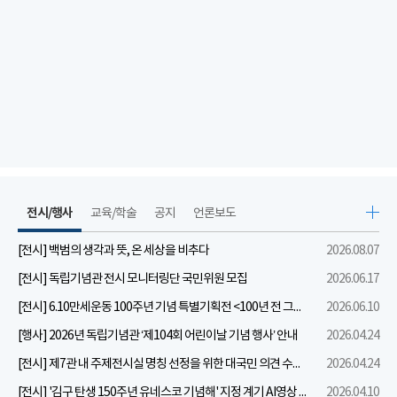
전시/행사
교육/학술
공지
언론보도
[전시] 백범의 생각과 뜻, 온 세상을 비추다
2026.08.07
[전시] 독립기념관 전시 모니터링단 국민위원 모집
2026.06.17
[전시] 6.10만세운동 100주년 기념 특별기획전 <100년 전 그날을 보다: 6.10만세운동>
2026.06.10
[행사] 2026년 독립기념관 ‘제104회 어린이날 기념 행사’ 안내
2026.04.24
[전시] 제7관 내 주제전시실 명칭 선정을 위한 대국민 의견 수렴 실시
2026.04.24
[전시] '김구 탄생 150주년 유네스코 기념해' 지정 계기 AI영상 국민공모 개최 안내
2026.04.10