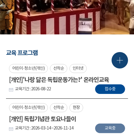
교육 프로그램
어린이·청소년(개인)
선착순
인터넷
[개인]'나랑 닮은 독립운동가는?' 온라인교육
교육기간 : 2026-08-22
접수중
어린이·청소년(개인)
선착순
현장
[개인] 독립기념관 토요나들이
교육기간 : 2026-03-14 ~2026-11-14
교육중