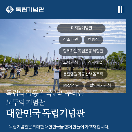
본문 바로가기
디지털기념관
장소 대관
캠핑장
함께하는
독립운동 체험관
교육 신청
전시해설
통일염원의 동산
벽돌조적
MR영상관
촬영허가신청
독립의 감동을 국민과 누리는
모두의 기념관
대한민국 독립기념관
독립기념관은 위대한 대한민국을 함께 만들어 가고자 합니다.