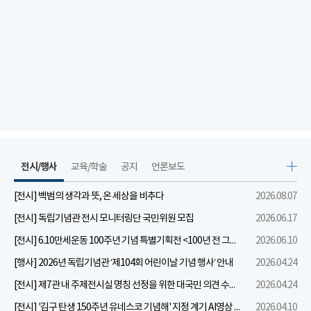
전시/행사
교육/학술
공지
언론보도
[전시] 백범의 생각과 뜻, 온 세상을 비추다
2026.08.07
[전시] 독립기념관 전시 모니터링단 국민위원 모집
2026.06.17
[전시] 6.10만세운동 100주년 기념 특별기획전 <100년 전 그날을 보다: 6.10만세운동>
2026.06.10
[행사] 2026년 독립기념관 ‘제104회 어린이날 기념 행사’ 안내
2026.04.24
[전시] 제7관 내 주제전시실 명칭 선정을 위한 대국민 의견 수렴 실시
2026.04.24
[전시] '김구 탄생 150주년 유네스코 기념해' 지정 계기 AI영상 국민공모 개최 안내
2026.04.10