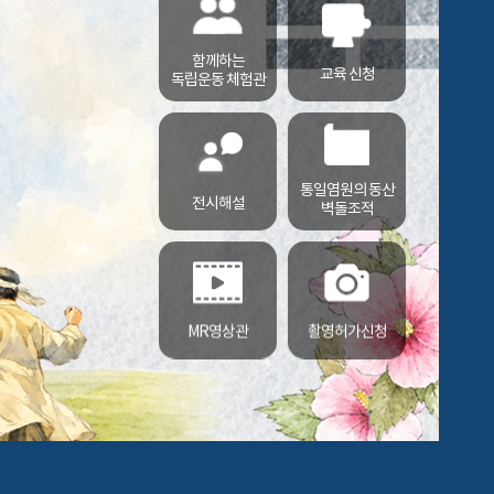
함께하는
교육 신청
독립운동 체험관
통일염원의 동산
전시해설
벽돌조적
MR영상관
촬영허가신청