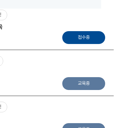
넷
육
접수중
교육중
넷