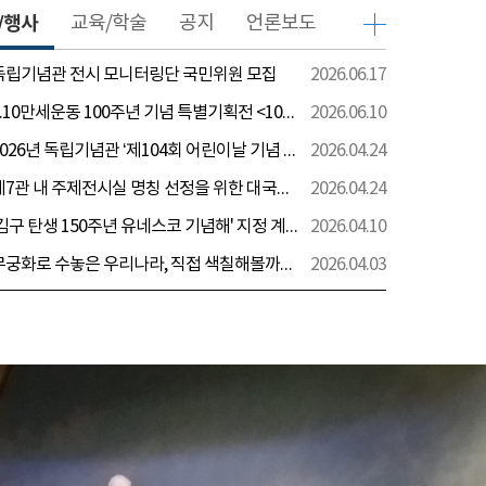
/행사
교육/학술
공지
언론보도
 독립기념관 전시 모니터링단 국민위원 모집
2026.06.17
[전시] 6.10만세운동 100주년 기념 특별기획전 <100년 전 그날을 보다: 6.10만세운동>
2026.06.10
[행사] 2026년 독립기념관 ‘제104회 어린이날 기념 행사’ 안내
2026.04.24
[전시] 제7관 내 주제전시실 명칭 선정을 위한 대국민 의견 수렴 실시
2026.04.24
[전시] '김구 탄생 150주년 유네스코 기념해' 지정 계기 AI영상 국민공모 개최 안내
2026.04.10
[전시] 무궁화로 수놓은 우리나라, 직접 색칠해볼까요?
2026.04.03