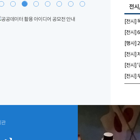
전시
[전시]
시관