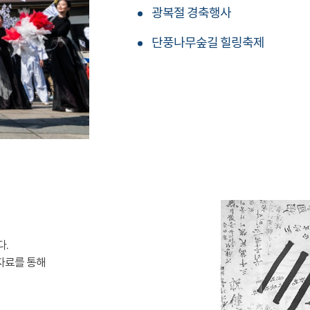
광복절 경축행사
단풍나무숲길 힐링축제
다.
자료를 통해