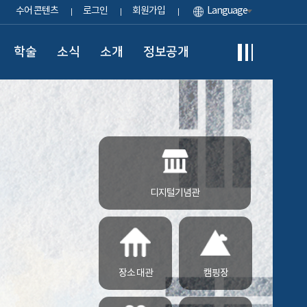
수어 콘텐츠
로그인
회원가입
Language
학술
소식
소개
정보공개
디지털기념관
장소 대관
캠핑장