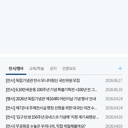
전시/행사
교육/학술
공지
언론보도
[전시] 독립기념관 전시 모니터링단 국민위원 모집
2026.06.17
[전시] 6.10만세운동 100주년 기념 특별기획전 <100년 전 그날을 보다: 6.10만세운동>
2026.06.10
[행사] 2026년 독립기념관 ‘제104회 어린이날 기념 행사’ 안내
2026.04.24
[전시] 제7관 내 주제전시실 명칭 선정을 위한 대국민 의견 수렴 실시
2026.04.24
[전시] '김구 탄생 150주년 유네스코 기념해' 지정 계기 AI영상 국민공모 개최 안내
2026.04.10
[전시] 무궁화로 수놓은 우리나라, 직접 색칠해볼까요?
2026.04.03