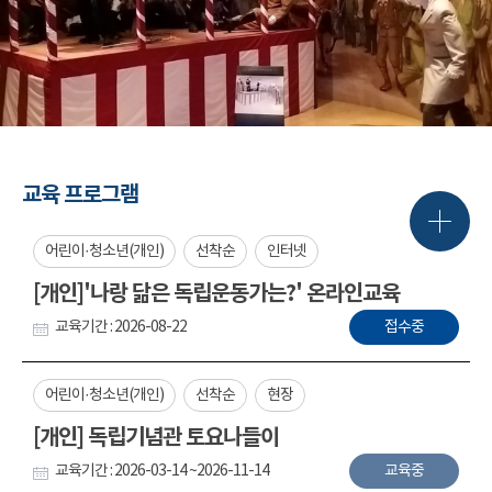
교육 프로그램
어린이·청소년(개인)
선착순
인터넷
[개인]'나랑 닮은 독립운동가는?' 온라인교육
교육기간 : 2026-08-22
접수중
어린이·청소년(개인)
선착순
현장
[개인] 독립기념관 토요나들이
교육기간 : 2026-03-14 ~2026-11-14
교육중