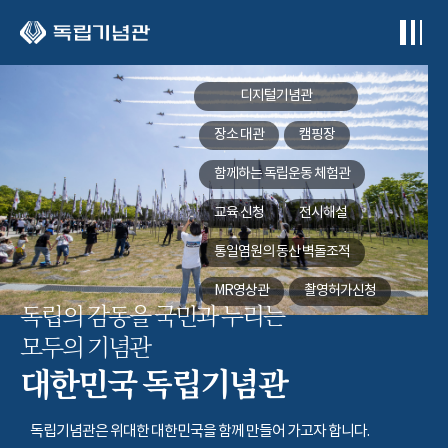
본문 바로가기
디지털기념관
장소 대관
캠핑장
함께하는
독립운동 체험관
교육 신청
전시해설
통일염원의 동산
벽돌조적
MR영상관
촬영허가신청
독립의 감동을 국민과 누리는
모두의 기념관
대한민국 독립기념관
독립기념관은 위대한 대한민국을 함께 만들어 가고자 합니다.