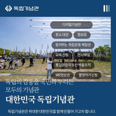
본문 바로가기
디지털기념관
장소 대관
캠핑장
함께하는
독립운동 체험관
교육 신청
전시해설
통일염원의 동산
벽돌조적
MR영상관
촬영허가신청
독립의 감동을 국민과 누리는
모두의 기념관
대한민국 독립기념관
독립기념관은 위대한 대한민국을 함께 만들어 가고자 합니다.