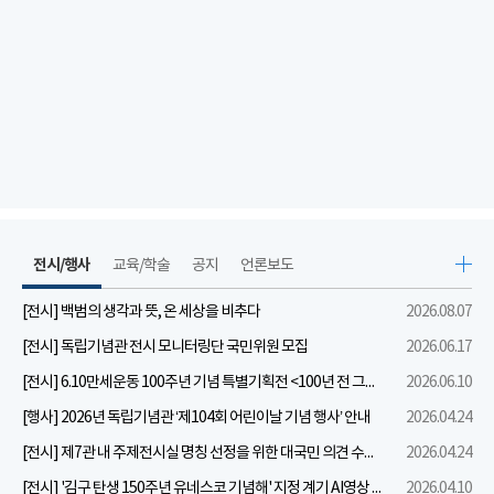
전시/행사
교육/학술
공지
언론보도
[전시] 백범의 생각과 뜻, 온 세상을 비추다
2026.08.07
[전시] 독립기념관 전시 모니터링단 국민위원 모집
2026.06.17
[전시] 6.10만세운동 100주년 기념 특별기획전 <100년 전 그날을 보다: 6.10만세운동>
2026.06.10
[행사] 2026년 독립기념관 ‘제104회 어린이날 기념 행사’ 안내
2026.04.24
[전시] 제7관 내 주제전시실 명칭 선정을 위한 대국민 의견 수렴 실시
2026.04.24
[전시] '김구 탄생 150주년 유네스코 기념해' 지정 계기 AI영상 국민공모 개최 안내
2026.04.10