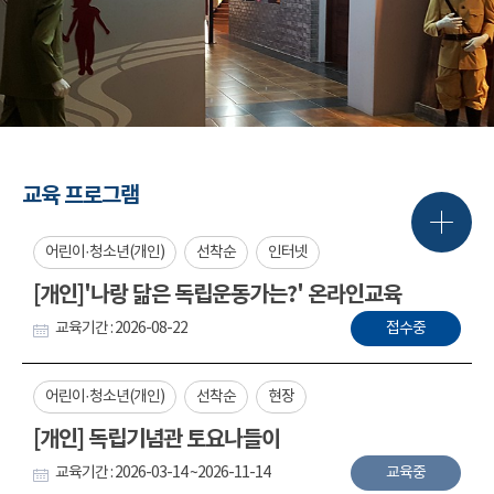
교육 프로그램
어린이·청소년(개인)
선착순
인터넷
[개인]'나랑 닮은 독립운동가는?' 온라인교육
교육기간 : 2026-08-22
접수중
어린이·청소년(개인)
선착순
현장
[개인] 독립기념관 토요나들이
교육기간 : 2026-03-14 ~2026-11-14
교육중