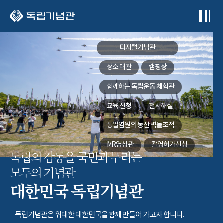
본문 바로가기
디지털기념관
장소 대관
캠핑장
함께하는
독립운동 체험관
교육 신청
전시해설
통일염원의 동산
벽돌조적
MR영상관
촬영허가신청
독립의 감동을 국민과 누리는
모두의 기념관
대한민국 독립기념관
독립기념관은 위대한 대한민국을 함께 만들어 가고자 합니다.