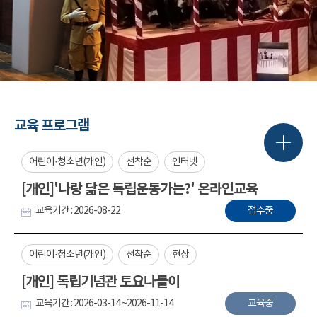
교육 프로그램
어린이·청소년(개인)
선착순
인터넷
[개인]'나랑 닮은 독립운동가는?' 온라인교육
교육기간 : 2026-08-22
접수중
어린이·청소년(개인)
선착순
현장
[개인] 독립기념관 토요나들이
교육기간 : 2026-03-14 ~2026-11-14
교육중