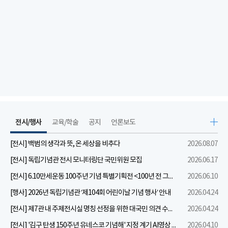
전시/행사
교육/학술
공지
언론보도
[전시] 백범의 생각과 뜻, 온 세상을 비추다
2026.08.07
[전시] 독립기념관 전시 모니터링단 국민위원 모집
2026.06.17
[전시] 6.10만세운동 100주년 기념 특별기획전 <100년 전 그날을 보다: 6.10만세운동>
2026.06.10
[행사] 2026년 독립기념관 ‘제104회 어린이날 기념 행사’ 안내
2026.04.24
[전시] 제7관 내 주제전시실 명칭 선정을 위한 대국민 의견 수렴 실시
2026.04.24
[전시] '김구 탄생 150주년 유네스코 기념해' 지정 계기 AI영상 국민공모 개최 안내
2026.04.10