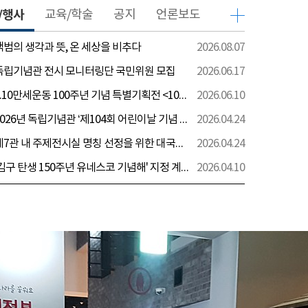
/행사
교육/학술
공지
언론보도
 백범의 생각과 뜻, 온 세상을 비추다
2026.08.07
 독립기념관 전시 모니터링단 국민위원 모집
2026.06.17
[전시] 6.10만세운동 100주년 기념 특별기획전 <100년 전 그날을 보다: 6.10만세운동>
2026.06.10
[행사] 2026년 독립기념관 ‘제104회 어린이날 기념 행사’ 안내
2026.04.24
[전시] 제7관 내 주제전시실 명칭 선정을 위한 대국민 의견 수렴 실시
2026.04.24
[전시] '김구 탄생 150주년 유네스코 기념해' 지정 계기 AI영상 국민공모 개최 안내
2026.04.10