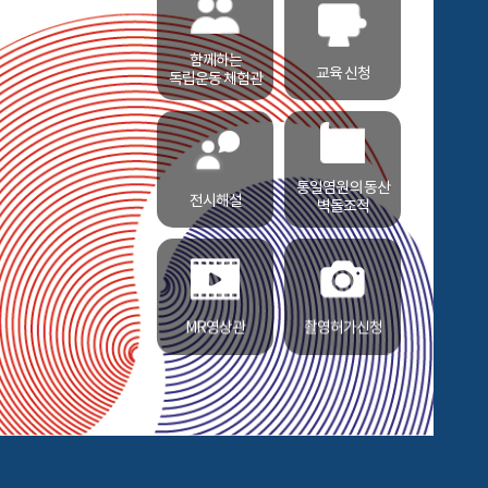
함께하는
교육 신청
독립운동 체험관
통일염원의 동산
전시해설
벽돌조적
MR영상관
촬영허가신청