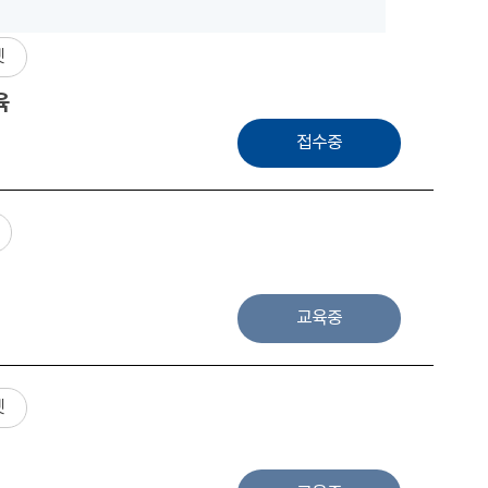
넷
육
접수중
교육중
넷