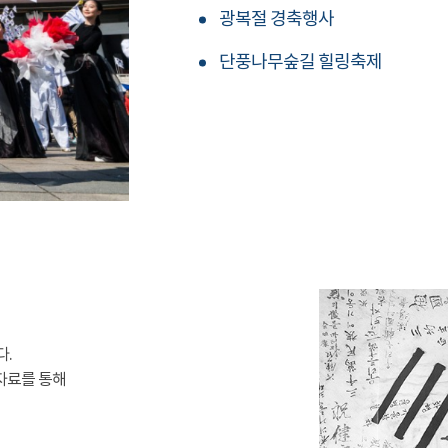
광복절 경축행사
단풍나무숲길 힐링축제
다.
자료를 통해