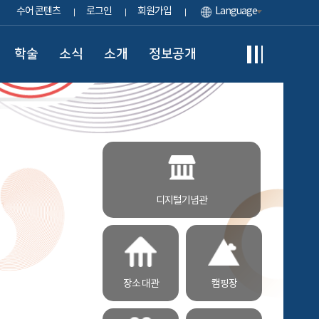
수어 콘텐츠
로그인
회원가입
Language
학술
소식
소개
정보공개
디지털기념관
장소 대관
캠핑장