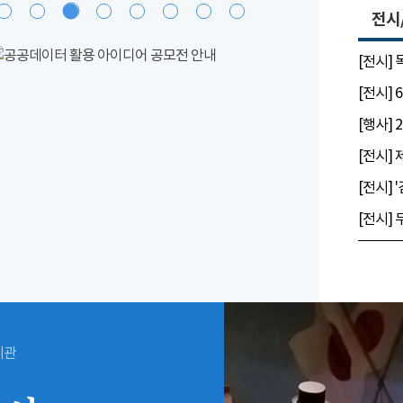
전시
[전시]
시관