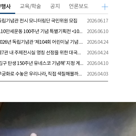
/행사
교육/학술
공지
언론보도
 독립기념관 전시 모니터링단 국민위원 모집
2026.06.17
[전시] 6.10만세운동 100주년 기념 특별기획전 <100년 전 그날을 보다: 6.10만세운동>
2026.06.10
[행사] 2026년 독립기념관 ‘제104회 어린이날 기념 행사’ 안내
2026.04.24
[전시] 제7관 내 주제전시실 명칭 선정을 위한 대국민 의견 수렴 실시
2026.04.24
[전시] '김구 탄생 150주년 유네스코 기념해' 지정 계기 AI영상 국민공모 개최 안내
2026.04.10
[전시] 무궁화로 수놓은 우리나라, 직접 색칠해볼까요?
2026.04.03