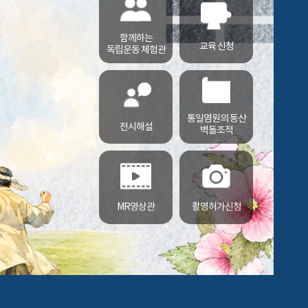
함께하는
교육 신청
독립운동 체험관
통일염원의 동산
전시해설
벽돌조적
MR영상관
촬영허가신청