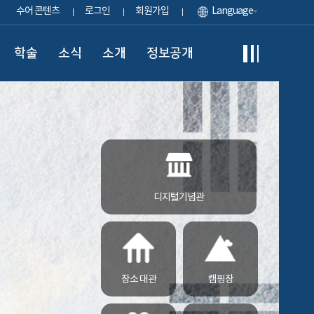
수어 콘텐츠
로그인
회원가입
Language
학술
소식
소개
정보공개
디지털기념관
장소 대관
캠핑장