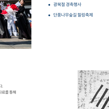
광복절 경축행사
단풍나무숲길 힐링축제
다.
자료를 통해