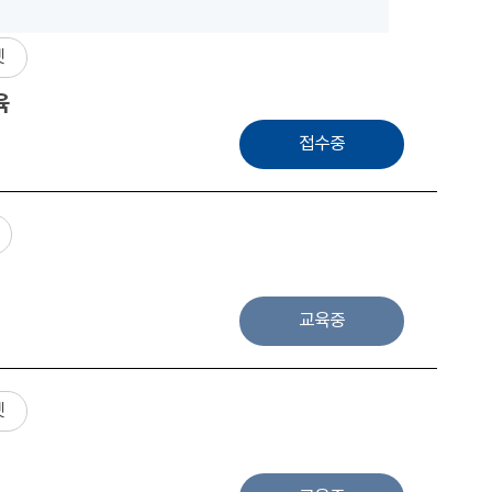
넷
육
접수중
교육중
넷