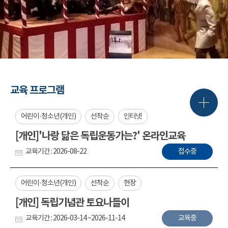
교육 프로그램
어린이·청소년(개인)
선착순
인터넷
[개인]'나랑 닮은 독립운동가는?' 온라인교육
교육기간 : 2026-08-22
접수중
어린이·청소년(개인)
선착순
현장
[개인] 독립기념관 토요나들이
교육기간 : 2026-03-14 ~2026-11-14
교육중