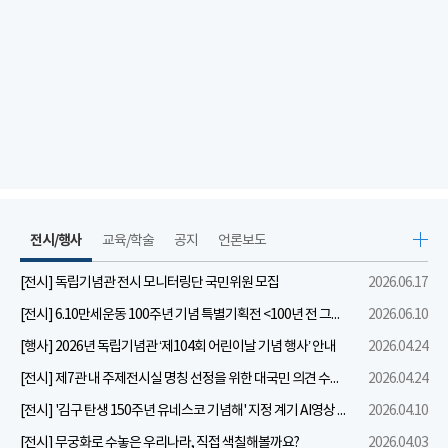
전시/행사
교육/학술
공지
언론보도
[전시] 독립기념관 전시 모니터링단 국민위원 모집
2026.06.17
[전시] 6.10만세운동 100주년 기념 특별기획전 <100년 전 그날을 보다: 6.10만세운동>
2026.06.10
[행사] 2026년 독립기념관 ‘제104회 어린이날 기념 행사’ 안내
2026.04.24
[전시] 제7관 내 주제전시실 명칭 선정을 위한 대국민 의견 수렴 실시
2026.04.24
[전시] '김구 탄생 150주년 유네스코 기념해' 지정 계기 AI영상 국민공모 개최 안내
2026.04.10
[전시] 무궁화로 수놓은 우리나라, 직접 색칠해볼까요?
2026.04.03