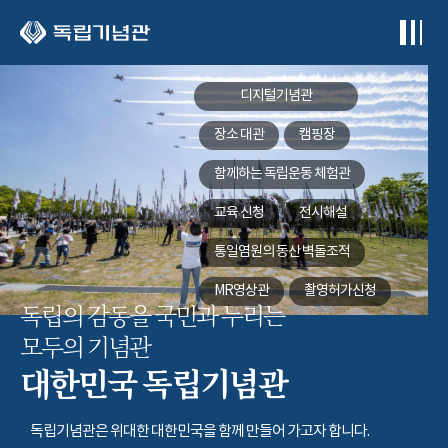
본문 바로가기
디지털기념관
장소 대관
캠핑장
함께하는
독립운동 체험관
교육 신청
전시해설
통일염원의 동산
벽돌조적
MR영상관
촬영허가신청
독립의 감동을 국민과 누리는
모두의 기념관
대한민국 독립기념관
독립기념관은 위대한 대한민국을 함께 만들어 가고자 합니다.