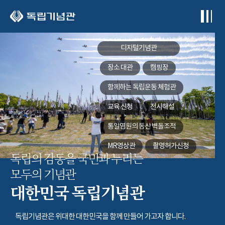
본문 바로가기
디지털기념관
장소 대관
캠핑장
함께하는
독립운동 체험관
교육 신청
전시해설
통일염원의 동산
벽돌조적
MR영상관
촬영허가신청
독립의 감동을 국민과 누리는
모두의 기념관
대한민국 독립기념관
독립기념관은 위대한 대한민국을 함께 만들어 가고자 합니다.