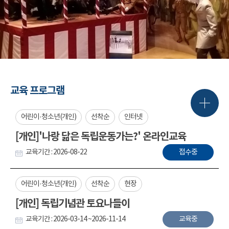
교육 프로그램
어린이·청소년(개인)
선착순
인터넷
[개인]'나랑 닮은 독립운동가는?' 온라인교육
교육기간 : 2026-08-22
접수중
어린이·청소년(개인)
선착순
현장
[개인] 독립기념관 토요나들이
교육기간 : 2026-03-14 ~2026-11-14
교육중