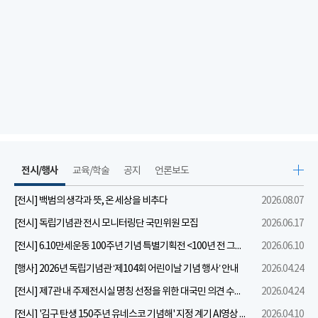
전시/행사
교육/학술
공지
언론보도
[전시] 백범의 생각과 뜻, 온 세상을 비추다
2026.08.07
[전시] 독립기념관 전시 모니터링단 국민위원 모집
2026.06.17
[전시] 6.10만세운동 100주년 기념 특별기획전 <100년 전 그날을 보다: 6.10만세운동>
2026.06.10
[행사] 2026년 독립기념관 ‘제104회 어린이날 기념 행사’ 안내
2026.04.24
[전시] 제7관 내 주제전시실 명칭 선정을 위한 대국민 의견 수렴 실시
2026.04.24
[전시] '김구 탄생 150주년 유네스코 기념해' 지정 계기 AI영상 국민공모 개최 안내
2026.04.10