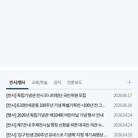
전시/행사
교육/학술
공지
언론보도
[전시] 독립기념관 전시 모니터링단 국민위원 모집
2026.06.17
[전시] 6.10만세운동 100주년 기념 특별기획전 <100년 전 그날을 보다: 6.10만세운동>
2026.06.10
[행사] 2026년 독립기념관 ‘제104회 어린이날 기념 행사’ 안내
2026.04.24
[전시] 제7관 내 주제전시실 명칭 선정을 위한 대국민 의견 수렴 실시
2026.04.24
[전시] '김구 탄생 150주년 유네스코 기념해' 지정 계기 AI영상 국민공모 개최 안내
2026.04.10