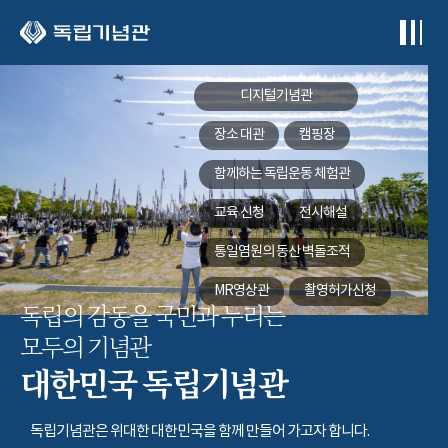
본문 바로가기
디지털기념관
장소 대관
캠핑장
함께하는
독립운동 체험관
교육 신청
전시해설
통일염원의 동산
벽돌조적
MR영상관
촬영허가신청
독립의 감동을 국민과 누리는
모두의 기념관
대한민국 독립기념관
독립기념관은 위대한 대한민국을 함께 만들어 가고자 합니다.