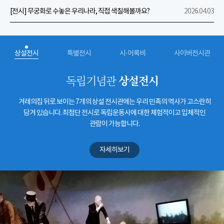
[전시] 무궁화로 수놓은 우리나라, 직접 색칠해볼까요?
2026.04.03
상설전시
특별전시
시·어록비
사이버전시관
상설전시
독립기념관
겨레의집 뒤로 보이는 7개의 상설 전시관에는 우리 민족의 역사가 고스란히
담겨 있습니다. 최첨단 전시로 독립운동사에 대한 체험적이고 입체적인
관람이 가능합니다.
자세히보기