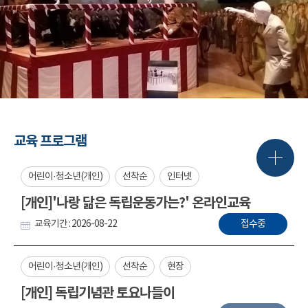
교육 프로그램
어린이·청소년(개인)
선착순
인터넷
[개인]'나랑 닮은 독립운동가는?' 온라인교육
교육기간 : 2026-08-22
접수중
어린이·청소년(개인)
선착순
현장
[개인] 독립기념관 토요나들이