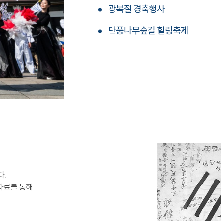
광복절 경축행사
단풍나무숲길 힐링축제
다.
자료를 통해