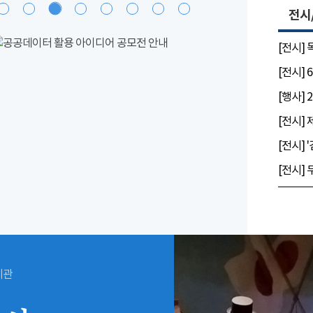
전시
[전시]
시관