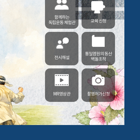
함께하는
교육 신청
독립운동 체험관
통일염원의 동산
전시해설
벽돌조적
MR영상관
촬영허가신청