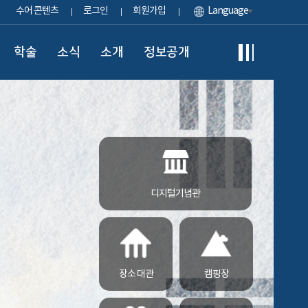
수어 콘텐츠
로그인
회원가입
Language
학술
소식
소개
정보공개
디지털기념관
장소 대관
캠핑장