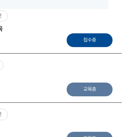
넷
육
접수중
교육중
넷