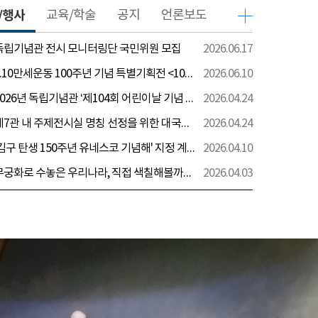
/행사
교육/학술
공지
언론보도
 독립기념관 전시 모니터링단 국민위원 모집
2026.06.17
[전시] 6.10만세운동 100주년 기념 특별기획전 <100년 전 그날을 보다: 6.10만세운동>
2026.06.10
[행사] 2026년 독립기념관 ‘제104회 어린이날 기념 행사’ 안내
2026.04.24
[전시] 제7관 내 주제전시실 명칭 선정을 위한 대국민 의견 수렴 실시
2026.04.24
[전시] '김구 탄생 150주년 유네스코 기념해' 지정 계기 AI영상 국민공모 개최 안내
2026.04.10
[전시] 무궁화로 수놓은 우리나라, 직접 색칠해볼까요?
2026.04.03