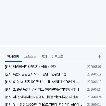
전시/행사
교육/학술
공지
언론보도
[전시] 백범의 생각과 뜻, 온 세상을 비추다
2026.08.07
[전시] 독립기념관 전시 모니터링단 국민위원 모집
2026.06.17
[전시] 6.10만세운동 100주년 기념 특별기획전 <100년 전 그날을 보다: 6.10만세운동>
2026.06.10
[행사] 2026년 독립기념관 ‘제104회 어린이날 기념 행사’ 안내
2026.04.24
[전시] 제7관 내 주제전시실 명칭 선정을 위한 대국민 의견 수렴 실시
2026.04.24
[전시] '김구 탄생 150주년 유네스코 기념해' 지정 계기 AI영상 국민공모 개최 안내
2026.04.10