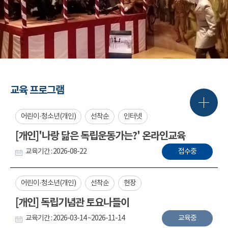
교육 프로그램
어린이·청소년(개인)
선착순
인터넷
[개인]'나랑 닮은 독립운동가는?' 온라인교육
교육기간 : 2026-08-22
접수중
어린이·청소년(개인)
선착순
현장
[개인] 독립기념관 토요나들이
교육기간 : 2026-03-14 ~2026-11-14
교육중