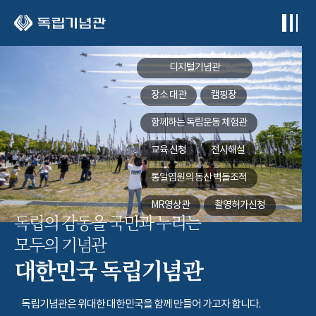
본문 바로가기
디지털기념관
장소 대관
캠핑장
함께하는
독립운동 체험관
교육 신청
전시해설
통일염원의 동산
벽돌조적
MR영상관
촬영허가신청
독립의 감동을 국민과 누리는
모두의 기념관
대한민국 독립기념관
독립기념관은 위대한 대한민국을 함께 만들어 가고자 합니다.