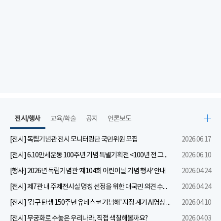
전시/행사
교육/학술
공지
언론보도
[전시] 독립기념관 전시 모니터링단 국민위원 모집
2026.06.17
[전시] 6.10만세운동 100주년 기념 특별기획전 <100년 전 그날을 보다: 6.10만세운동>
2026.06.10
[행사] 2026년 독립기념관 ‘제104회 어린이날 기념 행사’ 안내
2026.04.24
[전시] 제7관 내 주제전시실 명칭 선정을 위한 대국민 의견 수렴 실시
2026.04.24
[전시] '김구 탄생 150주년 유네스코 기념해' 지정 계기 AI영상 국민공모 개최 안내
2026.04.10
[전시] 무궁화로 수놓은 우리나라, 직접 색칠해볼까요?
2026.04.03