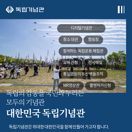
본문 바로가기
디지털기념관
장소 대관
캠핑장
함께하는
독립운동 체험관
교육 신청
전시해설
통일염원의 동산
벽돌조적
MR영상관
촬영허가신청
독립의 감동을 국민과 누리는
모두의 기념관
대한민국 독립기념관
독립기념관은 위대한 대한민국을 함께 만들어 가고자 합니다.