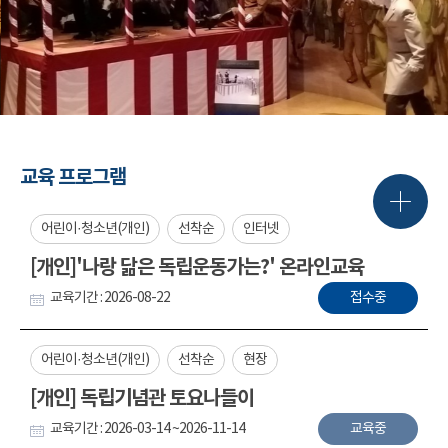
교육 프로그램
어린이·청소년(개인)
선착순
인터넷
[개인]'나랑 닮은 독립운동가는?' 온라인교육
교육기간 : 2026-08-22
접수중
어린이·청소년(개인)
선착순
현장
[개인] 독립기념관 토요나들이
교육기간 : 2026-03-14 ~2026-11-14
교육중