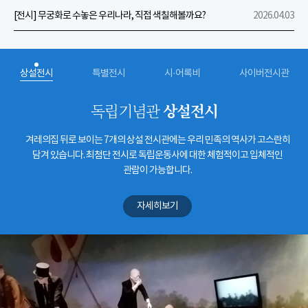
[전시] 무궁화로 수놓은 우리나라, 직접 색칠해볼까요?
2026.04.03
상설전시
특별전시
시·어록비
사이버전시관
상설전시
독립기념관
겨레의집 뒤로 보이는 7개의 상설 전시관에는 우리 민족의 역사가 고스란히
담겨 있습니다. 최첨단 전시로 독립운동사에 대한 체험적이고 입체적인
관람이 가능합니다.
자세히보기