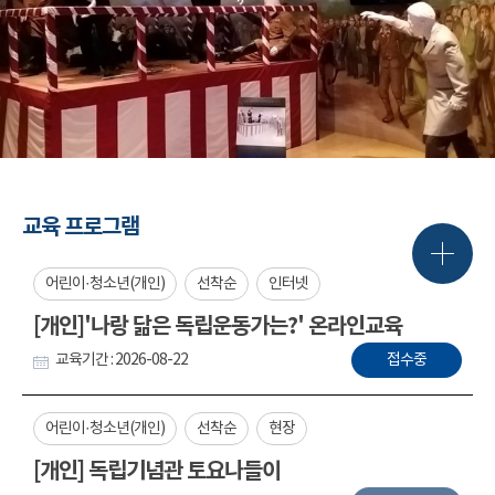
교육 프로그램
어린이·청소년(개인)
선착순
인터넷
[개인]'나랑 닮은 독립운동가는?' 온라인교육
교육기간 : 2026-08-22
접수중
어린이·청소년(개인)
선착순
현장
[개인] 독립기념관 토요나들이