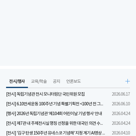
전시/행사
교육/학술
공지
언론보도
[전시] 독립기념관 전시 모니터링단 국민위원 모집
2026.06.17
[전시] 6.10만세운동 100주년 기념 특별기획전 <100년 전 그날을 보다: 6.10만세운동>
2026.06.10
[행사] 2026년 독립기념관 ‘제104회 어린이날 기념 행사’ 안내
2026.04.24
[전시] 제7관 내 주제전시실 명칭 선정을 위한 대국민 의견 수렴 실시
2026.04.24
[전시] '김구 탄생 150주년 유네스코 기념해' 지정 계기 AI영상 국민공모 개최 안내
2026.04.10