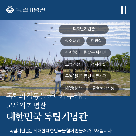
본문 바로가기
디지털기념관
장소 대관
캠핑장
함께하는
독립운동 체험관
교육 신청
전시해설
통일염원의 동산
벽돌조적
MR영상관
촬영허가신청
독립의 감동을 국민과 누리는
모두의 기념관
대한민국 독립기념관
독립기념관은 위대한 대한민국을 함께 만들어 가고자 합니다.