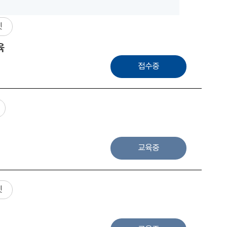
넷
육
접수중
교육중
넷