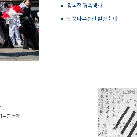
광복절 경축행사
단풍나무숲길 힐링축제
다.
자료를 통해