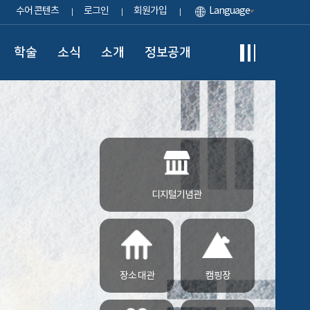
수어 콘텐츠
로그인
회원가입
Language
학술
소식
소개
정보공개
디지털기념관
장소 대관
캠핑장