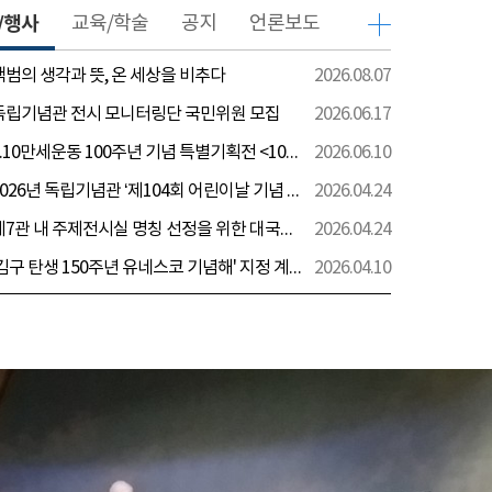
/행사
교육/학술
공지
언론보도
 백범의 생각과 뜻, 온 세상을 비추다
2026.08.07
 독립기념관 전시 모니터링단 국민위원 모집
2026.06.17
[전시] 6.10만세운동 100주년 기념 특별기획전 <100년 전 그날을 보다: 6.10만세운동>
2026.06.10
[행사] 2026년 독립기념관 ‘제104회 어린이날 기념 행사’ 안내
2026.04.24
[전시] 제7관 내 주제전시실 명칭 선정을 위한 대국민 의견 수렴 실시
2026.04.24
[전시] '김구 탄생 150주년 유네스코 기념해' 지정 계기 AI영상 국민공모 개최 안내
2026.04.10