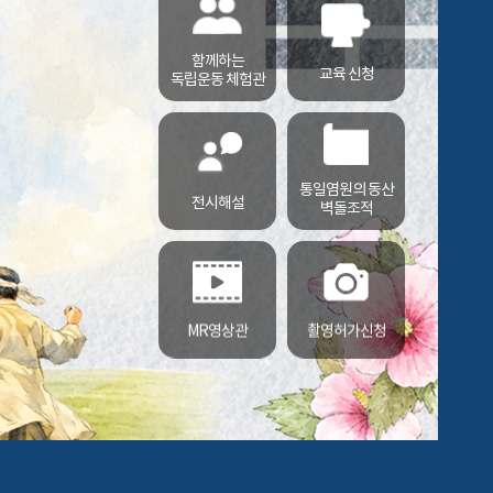
함께하는
교육 신청
독립운동 체험관
통일염원의 동산
전시해설
벽돌조적
MR영상관
촬영허가신청