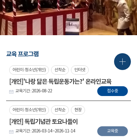
교육 프로그램
어린이·청소년(개인)
선착순
인터넷
[개인]'나랑 닮은 독립운동가는?' 온라인교육
교육기간 : 2026-08-22
접수중
어린이·청소년(개인)
선착순
현장
[개인] 독립기념관 토요나들이
교육기간 : 2026-03-14 ~2026-11-14
교육중