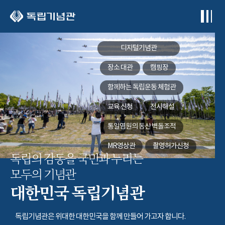
본문 바로가기
디지털기념관
장소 대관
캠핑장
함께하는
독립운동 체험관
교육 신청
전시해설
통일염원의 동산
벽돌조적
MR영상관
촬영허가신청
독립의 감동을 국민과 누리는
모두의 기념관
대한민국 독립기념관
독립기념관은 위대한 대한민국을 함께 만들어 가고자 합니다.