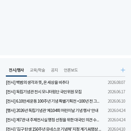
전시/행사
교육/학술
공지
언론보도
[전시] 백범의 생각과 뜻, 온 세상을 비추다
2026.08.07
[전시] 독립기념관 전시 모니터링단 국민위원 모집
2026.06.17
[전시] 6.10만세운동 100주년 기념 특별기획전 <100년 전 그날을 보다: 6.10만세운동>
2026.06.10
[행사] 2026년 독립기념관 ‘제104회 어린이날 기념 행사’ 안내
2026.04.24
[전시] 제7관 내 주제전시실 명칭 선정을 위한 대국민 의견 수렴 실시
2026.04.24
[전시] '김구 탄생 150주년 유네스코 기념해' 지정 계기 AI영상 국민공모 개최 안내
2026.04.10