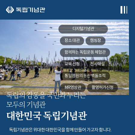
본문 바로가기
디지털기념관
장소 대관
캠핑장
함께하는
독립운동 체험관
교육 신청
전시해설
통일염원의 동산
벽돌조적
MR영상관
촬영허가신청
독립의 감동을 국민과 누리는
모두의 기념관
대한민국 독립기념관
독립기념관은 위대한 대한민국을 함께 만들어 가고자 합니다.