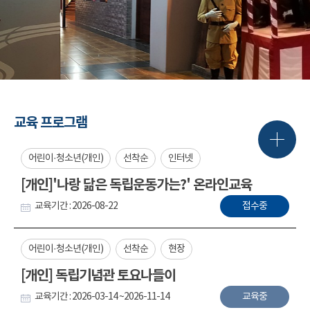
교육 프로그램
어린이·청소년(개인)
선착순
인터넷
[개인]'나랑 닮은 독립운동가는?' 온라인교육
교육기간 : 2026-08-22
접수중
어린이·청소년(개인)
선착순
현장
[개인] 독립기념관 토요나들이
교육기간 : 2026-03-14 ~2026-11-14
교육중