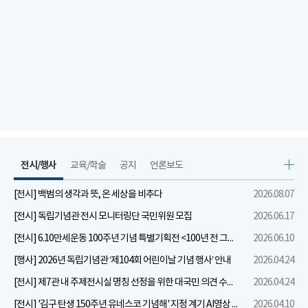
전시/행사
교육/학술
공지
언론보도
[전시] 백범의 생각과 뜻, 온 세상을 비추다
2026.08.07
[전시] 독립기념관 전시 모니터링단 국민위원 모집
2026.06.17
[전시] 6.10만세운동 100주년 기념 특별기획전 <100년 전 그날을 보다: 6.10만세운동>
2026.06.10
[행사] 2026년 독립기념관 ‘제104회 어린이날 기념 행사’ 안내
2026.04.24
[전시] 제7관 내 주제전시실 명칭 선정을 위한 대국민 의견 수렴 실시
2026.04.24
[전시] '김구 탄생 150주년 유네스코 기념해' 지정 계기 AI영상 국민공모 개최 안내
2026.04.10