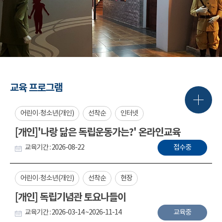
교육 프로그램
어린이·청소년(개인)
선착순
인터넷
[개인]'나랑 닮은 독립운동가는?' 온라인교육
교육기간 : 2026-08-22
접수중
어린이·청소년(개인)
선착순
현장
[개인] 독립기념관 토요나들이
교육기간 : 2026-03-14 ~2026-11-14
교육중