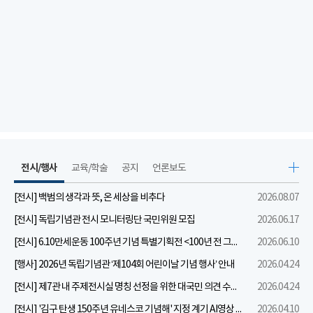
전시/행사
교육/학술
공지
언론보도
[전시] 백범의 생각과 뜻, 온 세상을 비추다
2026.08.07
[전시] 독립기념관 전시 모니터링단 국민위원 모집
2026.06.17
[전시] 6.10만세운동 100주년 기념 특별기획전 <100년 전 그날을 보다: 6.10만세운동>
2026.06.10
[행사] 2026년 독립기념관 ‘제104회 어린이날 기념 행사’ 안내
2026.04.24
[전시] 제7관 내 주제전시실 명칭 선정을 위한 대국민 의견 수렴 실시
2026.04.24
[전시] '김구 탄생 150주년 유네스코 기념해' 지정 계기 AI영상 국민공모 개최 안내
2026.04.10