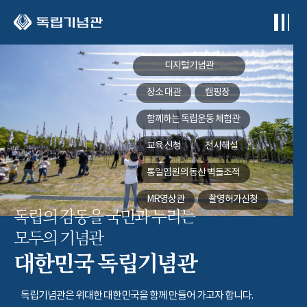
본문 바로가기
디지털기념관
장소 대관
캠핑장
함께하는
독립운동 체험관
교육 신청
전시해설
통일염원의 동산
벽돌조적
MR영상관
촬영허가신청
독립의 감동을 국민과 누리는
모두의 기념관
대한민국 독립기념관
독립기념관은 위대한 대한민국을 함께 만들어 가고자 합니다.