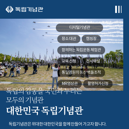
본문 바로가기
디지털기념관
장소 대관
캠핑장
함께하는
독립운동 체험관
교육 신청
전시해설
통일염원의 동산
벽돌조적
MR영상관
촬영허가신청
독립의 감동을 국민과 누리는
모두의 기념관
대한민국 독립기념관
독립기념관은 위대한 대한민국을 함께 만들어 가고자 합니다.