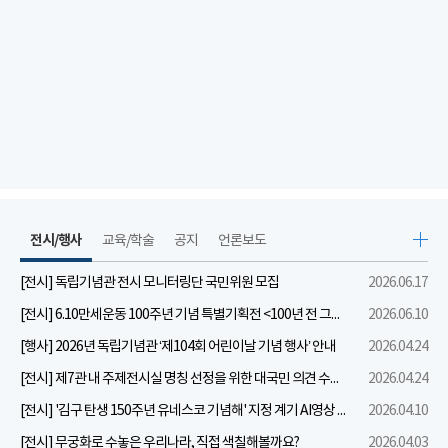
전시/행사
교육/학술
공지
언론보도
[전시] 독립기념관 전시 모니터링단 국민위원 모집
2026.06.17
[전시] 6.10만세운동 100주년 기념 특별기획전 <100년 전 그날을 보다: 6.10만세운동>
2026.06.10
[행사] 2026년 독립기념관 ‘제104회 어린이날 기념 행사’ 안내
2026.04.24
[전시] 제7관 내 주제전시실 명칭 선정을 위한 대국민 의견 수렴 실시
2026.04.24
[전시] '김구 탄생 150주년 유네스코 기념해' 지정 계기 AI영상 국민공모 개최 안내
2026.04.10
[전시] 무궁화로 수놓은 우리나라, 직접 색칠해볼까요?
2026.04.03