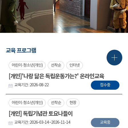
교육 프로그램
어린이·청소년(개인)
선착순
인터넷
[개인]'나랑 닮은 독립운동가는?' 온라인교육
교육기간 : 2026-08-22
접수중
어린이·청소년(개인)
선착순
현장
[개인] 독립기념관 토요나들이
교육기간 : 2026-03-14 ~2026-11-14
교육중