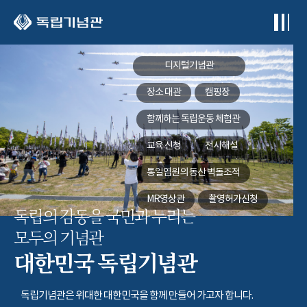
본문 바로가기
디지털기념관
장소 대관
캠핑장
함께하는
독립운동 체험관
교육 신청
전시해설
통일염원의 동산
벽돌조적
MR영상관
촬영허가신청
독립의 감동을 국민과 누리는
모두의 기념관
대한민국 독립기념관
독립기념관은 위대한 대한민국을 함께 만들어 가고자 합니다.