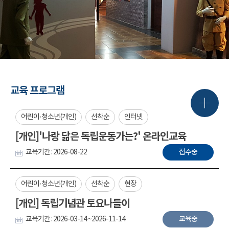
교육 프로그램
어린이·청소년(개인)
선착순
인터넷
[개인]'나랑 닮은 독립운동가는?' 온라인교육
교육기간 : 2026-08-22
접수중
어린이·청소년(개인)
선착순
현장
[개인] 독립기념관 토요나들이
교육기간 : 2026-03-14 ~2026-11-14
교육중