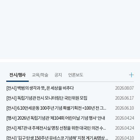
전시/행사
교육/학술
공지
언론보도
[전시] 백범의 생각과 뜻, 온 세상을 비추다
2026.08.07
[전시] 독립기념관 전시 모니터링단 국민위원 모집
2026.06.17
[전시] 6.10만세운동 100주년 기념 특별기획전 <100년 전 그날을 보다: 6.10만세운동>
2026.06.10
[행사] 2026년 독립기념관 ‘제104회 어린이날 기념 행사’ 안내
2026.04.24
[전시] 제7관 내 주제전시실 명칭 선정을 위한 대국민 의견 수렴 실시
2026.04.24
[전시] '김구 탄생 150주년 유네스코 기념해' 지정 계기 AI영상 국민공모 개최 안내
2026.04.10