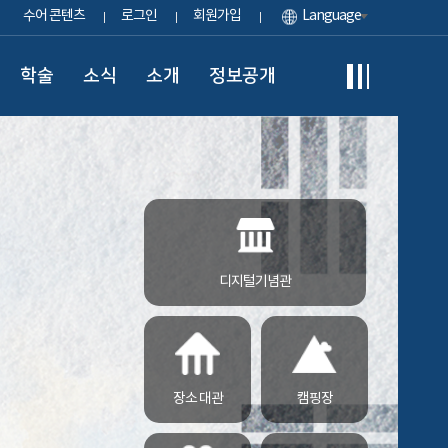
수어 콘텐츠
로그인
회원가입
Language
학술
소식
소개
정보공개
디지털기념관
장소 대관
캠핑장