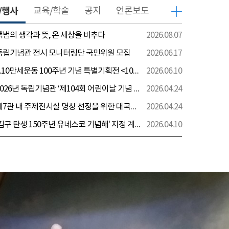
/행사
교육/학술
공지
언론보도
 백범의 생각과 뜻, 온 세상을 비추다
2026.08.07
 독립기념관 전시 모니터링단 국민위원 모집
2026.06.17
[전시] 6.10만세운동 100주년 기념 특별기획전 <100년 전 그날을 보다: 6.10만세운동>
2026.06.10
[행사] 2026년 독립기념관 ‘제104회 어린이날 기념 행사’ 안내
2026.04.24
[전시] 제7관 내 주제전시실 명칭 선정을 위한 대국민 의견 수렴 실시
2026.04.24
[전시] '김구 탄생 150주년 유네스코 기념해' 지정 계기 AI영상 국민공모 개최 안내
2026.04.10