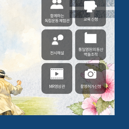
함께하는
교육 신청
독립운동 체험관
통일염원의 동산
전시해설
벽돌조적
MR영상관
촬영허가신청