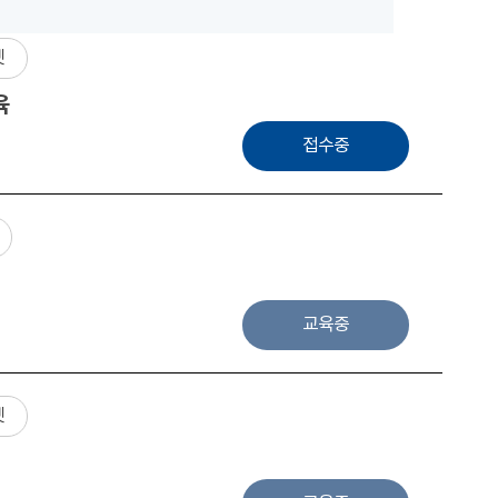
넷
육
접수중
교육중
넷