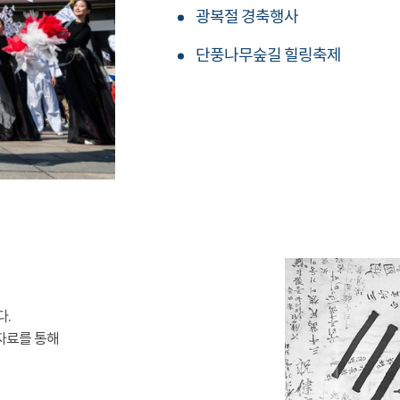
광복절 경축행사
단풍나무숲길 힐링축제
다.
자료를 통해