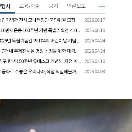
/행사
교육/학술
공지
언론보도
 독립기념관 전시 모니터링단 국민위원 모집
2026.06.17
[전시] 6.10만세운동 100주년 기념 특별기획전 <100년 전 그날을 보다: 6.10만세운동>
2026.06.10
[행사] 2026년 독립기념관 ‘제104회 어린이날 기념 행사’ 안내
2026.04.24
[전시] 제7관 내 주제전시실 명칭 선정을 위한 대국민 의견 수렴 실시
2026.04.24
[전시] '김구 탄생 150주년 유네스코 기념해' 지정 계기 AI영상 국민공모 개최 안내
2026.04.10
[전시] 무궁화로 수놓은 우리나라, 직접 색칠해볼까요?
2026.04.03