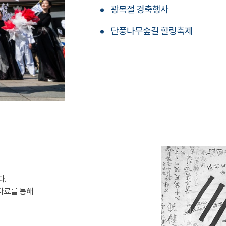
광복절 경축행사
단풍나무숲길 힐링축제
다.
자료를 통해