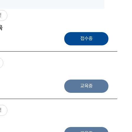
넷
육
접수중
교육중
넷