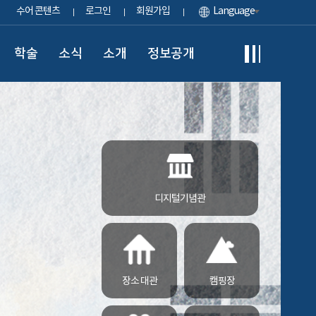
수어 콘텐츠
로그인
회원가입
Language
학술
소식
소개
정보공개
디지털기념관
장소 대관
캠핑장