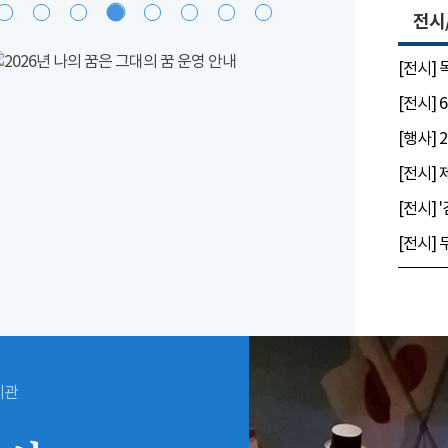
전시
[전시]
시관