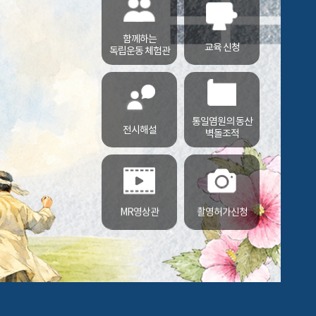
함께하는
교육 신청
독립운동 체험관
통일염원의 동산
전시해설
벽돌조적
MR영상관
촬영허가신청