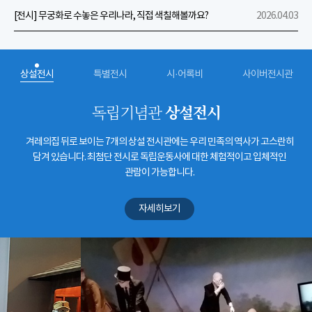
[전시] 무궁화로 수놓은 우리나라, 직접 색칠해볼까요?
2026.04.03
상설전시
특별전시
시·어록비
사이버전시관
상설전시
독립기념관
겨레의집 뒤로 보이는 7개의 상설 전시관에는 우리 민족의 역사가 고스란히
담겨 있습니다. 최첨단 전시로 독립운동사에 대한 체험적이고 입체적인
관람이 가능합니다.
자세히보기