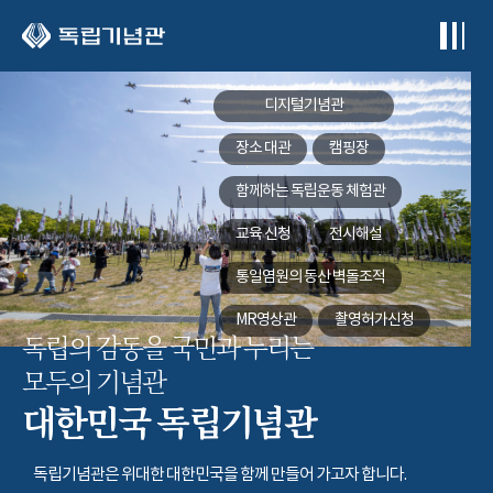
본문 바로가기
디지털기념관
장소 대관
캠핑장
함께하는
독립운동 체험관
교육 신청
전시해설
통일염원의 동산
벽돌조적
MR영상관
촬영허가신청
독립의 감동을 국민과 누리는
모두의 기념관
대한민국 독립기념관
독립기념관은 위대한 대한민국을 함께 만들어 가고자 합니다.