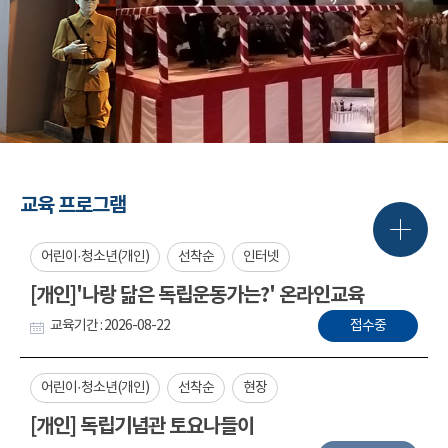
교육 프로그램
어린이·청소년(개인)
선착순
인터넷
[개인]'나랑 닮은 독립운동가는?' 온라인교육
교육기간 : 2026-08-22
접수중
어린이·청소년(개인)
선착순
현장
[개인] 독립기념관 토요나들이