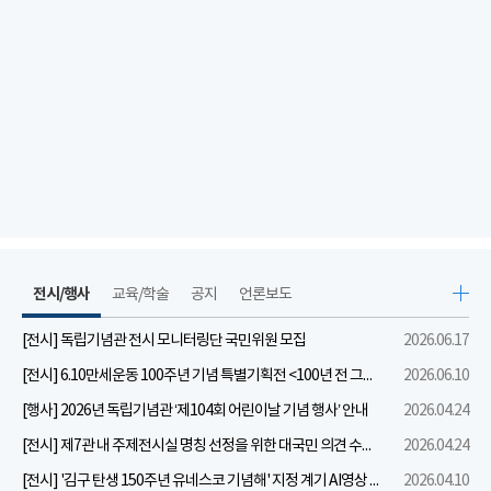
전시/행사
교육/학술
공지
언론보도
[전시] 독립기념관 전시 모니터링단 국민위원 모집
2026.06.17
[전시] 6.10만세운동 100주년 기념 특별기획전 <100년 전 그날을 보다: 6.10만세운동>
2026.06.10
[행사] 2026년 독립기념관 ‘제104회 어린이날 기념 행사’ 안내
2026.04.24
[전시] 제7관 내 주제전시실 명칭 선정을 위한 대국민 의견 수렴 실시
2026.04.24
[전시] '김구 탄생 150주년 유네스코 기념해' 지정 계기 AI영상 국민공모 개최 안내
2026.04.10