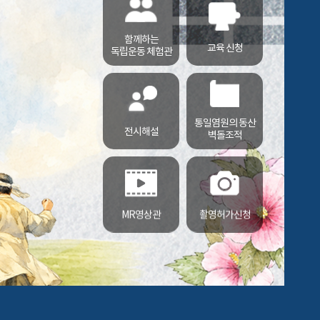
함께하는
교육 신청
독립운동 체험관
통일염원의 동산
전시해설
벽돌조적
MR영상관
촬영허가신청