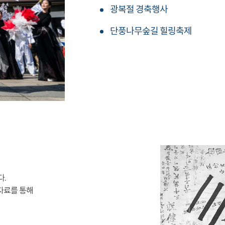
광복절 경축행사
단풍나무숲길 힐링축제
다.
자료를 통해