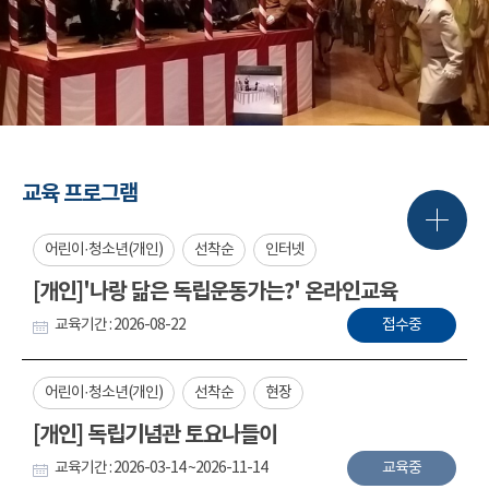
교육 프로그램
어린이·청소년(개인)
선착순
인터넷
[개인]'나랑 닮은 독립운동가는?' 온라인교육
교육기간 : 2026-08-22
접수중
어린이·청소년(개인)
선착순
현장
[개인] 독립기념관 토요나들이
교육기간 : 2026-03-14 ~2026-11-14
교육중