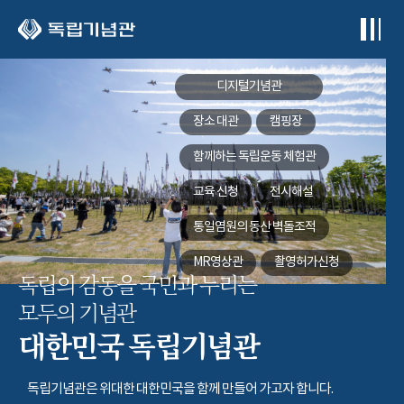
본문 바로가기
디지털기념관
장소 대관
캠핑장
함께하는
독립운동 체험관
교육 신청
전시해설
통일염원의 동산
벽돌조적
MR영상관
촬영허가신청
독립의 감동을 국민과 누리는
모두의 기념관
대한민국 독립기념관
독립기념관은 위대한 대한민국을 함께 만들어 가고자 합니다.