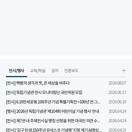
전시/행사
교육/학술
공지
언론보도
[전시] 백범의 생각과 뜻, 온 세상을 비추다
2026.08.07
[전시] 독립기념관 전시 모니터링단 국민위원 모집
2026.06.17
[전시] 6.10만세운동 100주년 기념 특별기획전 <100년 전 그날을 보다: 6.10만세운동>
2026.06.10
[행사] 2026년 독립기념관 ‘제104회 어린이날 기념 행사’ 안내
2026.04.24
[전시] 제7관 내 주제전시실 명칭 선정을 위한 대국민 의견 수렴 실시
2026.04.24
[전시] '김구 탄생 150주년 유네스코 기념해' 지정 계기 AI영상 국민공모 개최 안내
2026.04.10